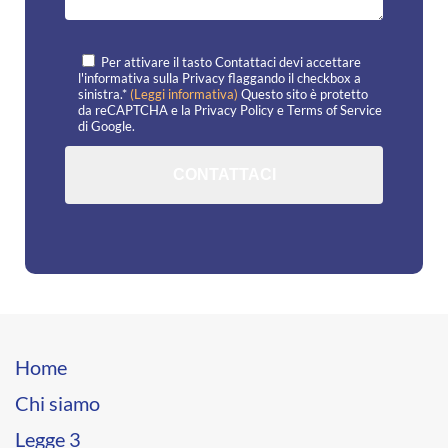
Per attivare il tasto Contattaci devi accettare
l'informativa sulla Privacy flaggando il checkbox a
sinistra.*
(Leggi informativa)
Questo sito è protetto
da reCAPTCHA e la
Privacy Policy
e
Terms of Service
di Google.
Home
Chi siamo
Legge 3